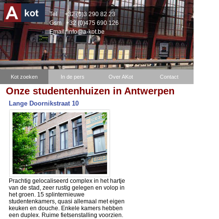
Tel
+32 (0)3 290 82 23
Gsm
+32 (0)475 690 126
Email:
info@a-kot.be
Kot zoeken
In de pers
Over AKot
Contact
Onze studentenhuizen in Antwerpen
Lange Doornikstraat 10
Prachtig gelocaliseerd complex in het hartje
van de stad, zeer rustig gelegen en volop in
het groen. 15 splinternieuwe
studentenkamers, quasi allemaal met eigen
keuken en douche. Enkele kamers hebben
een duplex. Ruime fietsenstalling voorzien.