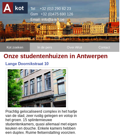
Tel
+32 (0)3 290 82 23
Gsm
+32 (0)475 690 126
Email:
info@a-kot.be
Kot zoeken
In de pers
Over AKot
Contact
Onze studentenhuizen in Antwerpen
Lange Doornikstraat 10
Prachtig gelocaliseerd complex in het hartje
van de stad, zeer rustig gelegen en volop in
het groen. 15 splinternieuwe
studentenkamers, quasi allemaal met eigen
keuken en douche. Enkele kamers hebben
een duplex. Ruime fietsenstalling voorzien.