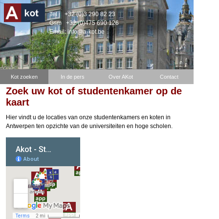
Tel
+32 (0)3 290 82 23
Gsm
+32 (0)475 690 126
Email:
info@a-kot.be
Kot zoeken
In de pers
Over AKot
Contact
Zoek uw kot of studentenkamer op de
kaart
Hier vindt u de locaties van onze studentenkamers en koten in
Antwerpen ten opzichte van de universiteiten en hoge scholen.